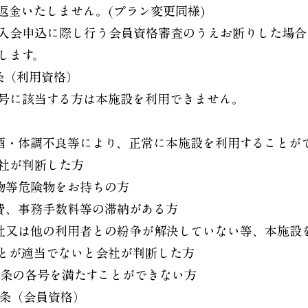
返金いたしません。(プラン変更同様)
入会申込に際し行う会員資格審査のうえお断りした場合
します。
条（利用資格）
号に該当する方は本施設を利用できません。
 飲酒・体調不良等により、正常に本施設を利用することが
社が判断した方
 刃物等危険物をお持ちの方
 会費、事務手数料等の滞納がある方
 会社又は他の利用者との紛争が解決していない等、本施設
とが適当でないと会社が判断した方
 第4条の各号を満たすことができない方
0条（会員資格）