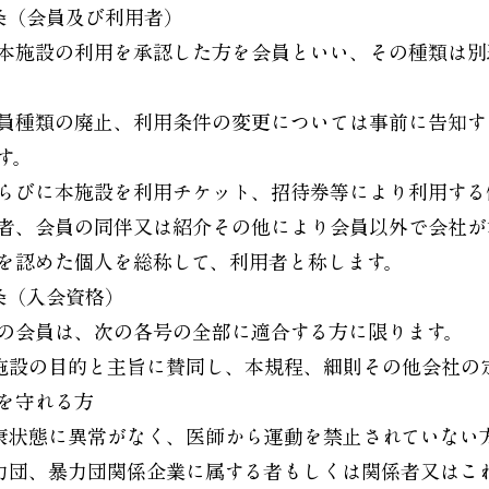
条（会員及び利用者）
本施設の利用を承認した方を会員といい、その種類は別
。
員種類の廃止、利用条件の変更については事前に告知す
す。
らびに本施設を利用チケット、招待券等により利用する
者、会員の同伴又は紹介その他により会員以外で会社が
を認めた個人を総称して、利用者と称します。
条（入会資格）
の会員は、次の各号の全部に適合する方に限ります。
 本施設の目的と主旨に賛同し、本規程、細則その他会社の
を守れる方
 健康状態に異常がなく、医師から運動を禁止されていない
 暴力団、暴力団関係企業に属する者もしくは関係者又はこ