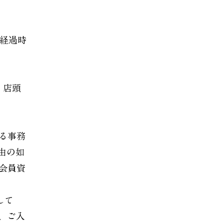
日経過時
、店頭
る事務
由の如
会員資
して
、ご入