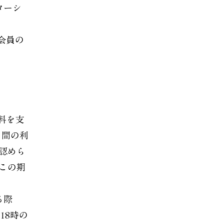
ターシ
会員の
料を支
月間の利
認めら
この期
る際
18時の