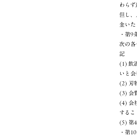
わらず
但し、
金いた
・第9
次の各
記
(1)
いと会
(2)
(3)
(4)
するこ
(5)
・第1