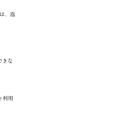
は、返
できな
を利用