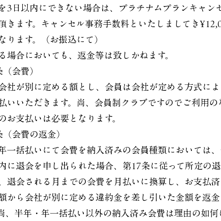
を3日以内にできない場合は、プラチナムプランキャン
頂きます。キャンセル事務手数料といたしましてき¥12,0
なります。（お振込にて）
る場合においても、返金等は致しかねます。
条（会費）
会社が別に定める額とし、会員は会社が定める方式によ
払いいただきます。尚、会員制クラブですのでご利用の
のお支払いは必要となります。
条（会費の返金）
年一括払いにて会費を納入済みの会員種類においては、
内に退会を申し出られた場合、第17条に従って所定の
、退会される月までの会費を月払いに換算し、お支払済
額から会社が別に定める違約金を差し引いた金額を返金
尚、半年・年一括払い以外の納入済み会費は理由の如何