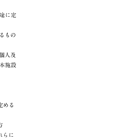
途に定
るもの
個人及
本施設
定める
方
れらに