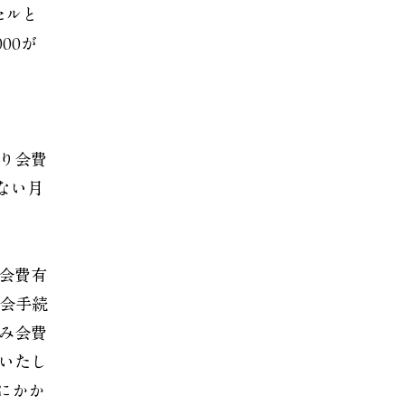
セルと
00が
り会費
ない月
会費有
退会手続
み会費
いたし
にかか