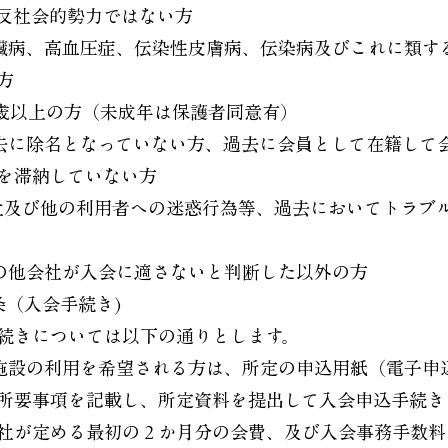
反社会的勢力ではない方
 心臓病、高血圧症、伝染性皮膚病、伝染病及びこれに類す
方
 18歳以上の方（未成年は保護者同意有）
 過去に除名となっていない方、過去に会員として在籍して
を滞納していない方
会社及び他の利用者への迷惑行為等、過去においてトラブ
 その他会社が入会に適さないと判断した以外の方
条（入会手続き)
続きについては以下の通りとします。
 本施設の利用を希望される方は、所定の申込用紙（電子申
所要事項を記載し、所定資料を提出して入会申込手続き
社が定める最初の２か月分の会費、及び入会事務手数料