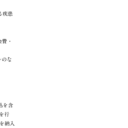
る疾患
会費・
ルのな
込を含
を行
を納入