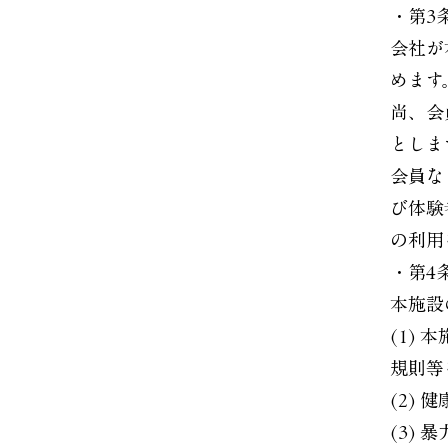
・第3
会社が
めます
尚、会
としま
会員な
び体験
の利用
・第4
本施設
(1)
規則等
(2)
(3)