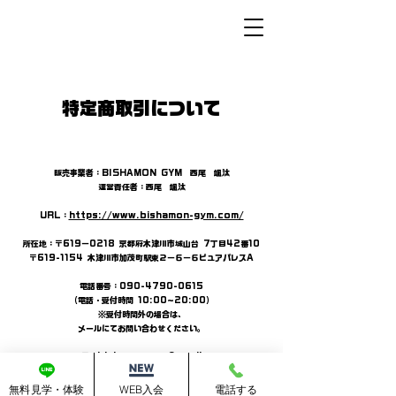
特定商取引について
販売事業者：BISHAMON GYM 西尾 颯汰​
​運営責任者：西尾 颯汰
​URL：
https://www.bishamon-gym.com/
所在地：〒619－0218 京都府木津川市城山台 7丁目42番10
​〒619-1154 木津川市加茂町駅東２−６−６ピュアパレスA
電話番号：090-4790-0615
（電話・受付時間 10:00~20:00）
※受付時間外の場合は、
メールにてお問い合わせください。
アドレス：
bishamongym@gmail.com
支払方法： クレジットカード決済のみ
無料見学・体験
WEB入会
電話する