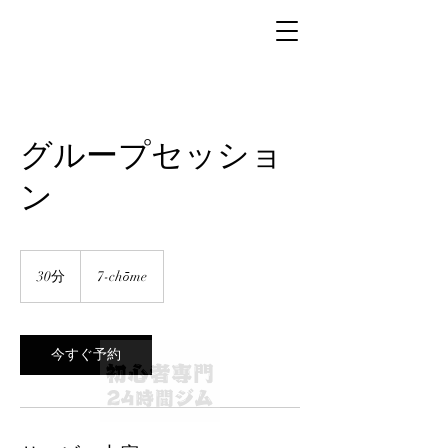
グループセッショ
ン
30分
3
7-chōme
0
分
今すぐ予約