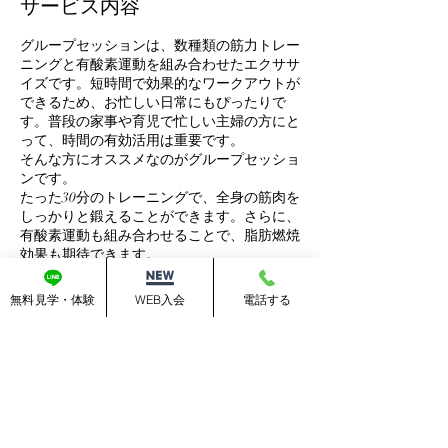
サービス内容
グループセッションは、数種類の筋力トレー
ニングと有酸素運動を組み合わせたエクササ
イズです。短時間で効果的なワークアウトが
できるため、お忙しい日常にもぴったりで
す。普段の家事や育児で忙しい主婦の方にと
って、時間の有効活用は重要です。
そんな方にオススメなのがグループセッショ
ンです。
たった30分のトレーニングで、全身の筋肉を
しっかりと鍛えることができます。さらに、
有酸素運動も組み合わせることで、脂肪燃焼
効果も期待できます。
無料見学・体験
WEB入会
電話する
連絡先
Shiroyamadai, Kizugawa, Kyoto, Japan 7-42-
10
+819047900615
bishamongym@gmail.com